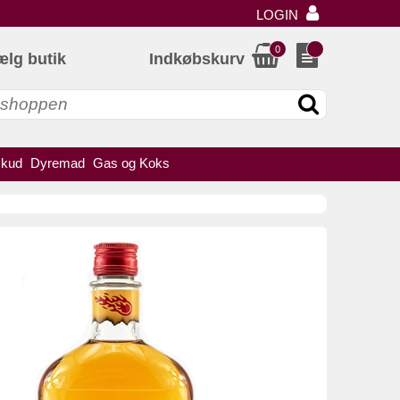
LOGIN
0
ælg butik
Indkøbskurv
skud
Dyremad
Gas og Koks