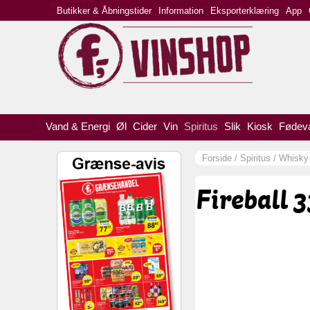
Butikker & Åbningstider
Information
Eksporterklæring
App
Vand & Energi
Øl
Cider
Vin
Spiritus
Slik
Kiosk
Fødev
Forside
/
Spiritus
/
Whisky
Fireball 3