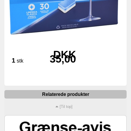
DKK
35,00
1
stk
Relaterede produkter
[Til top]