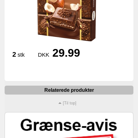
29.99
2
stk
DKK
Relaterede produkter
[Til top]