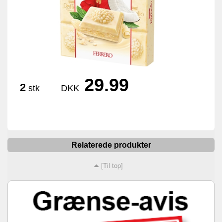
29.99
2
stk
DKK
Relaterede produkter
[Til top]