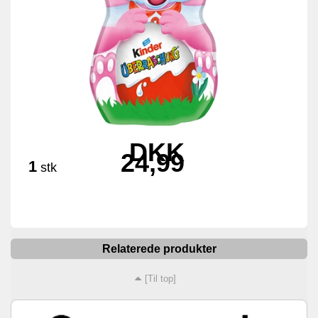
DKK
24,99
1
stk
Relaterede produkter
[Til top]