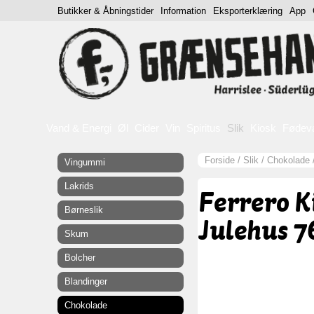
Butikker & Åbningstider
Information
Eksporterklæring
App
Vand & Energi
Øl
Cider
Vin
Spiritus
Slik
Kiosk
Fødev
Forside
/
Slik
/
Chokolade
Vingummi
Lakrids
Ferrero K
Børneslik
Julehus 7
Skum
Bolcher
Blandinger
Chokolade