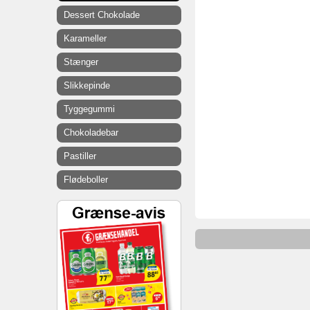
Dessert Chokolade
Karameller
Stænger
Slikkepinde
Tyggegummi
Chokoladebar
Pastiller
Flødeboller