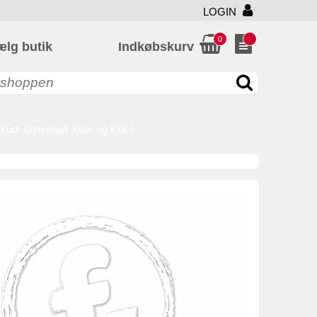
LOGIN
0
ælg butik
Indkøbskurv
skud
Dyremad
Gas og Koks