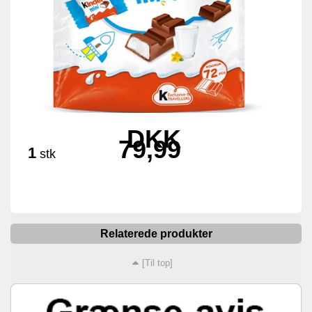
DKK
79,99
1
stk
Relaterede produkter
[Til top]