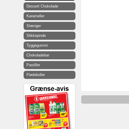
Dessert Chokolade
Karameller
Stænger
Slikkepinde
Tyggegummi
Chokoladebar
Pastiller
Flødeboller