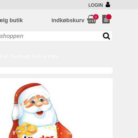
LOGIN
0
ælg butik
Indkøbskurv
skud
Dyremad
Gas og Koks