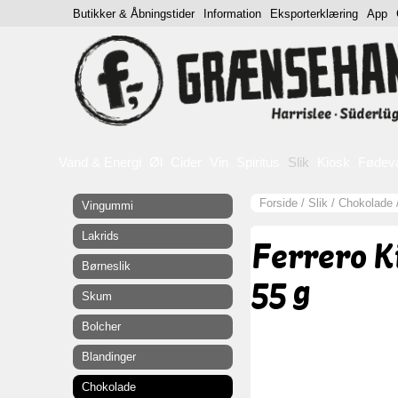
Butikker & Åbningstider
Information
Eksporterklæring
App
Vand & Energi
Øl
Cider
Vin
Spiritus
Slik
Kiosk
Fødev
Forside
/
Slik
/
Chokolade
Vingummi
Lakrids
Ferrero 
Børneslik
55 g
Skum
Bolcher
Blandinger
Chokolade