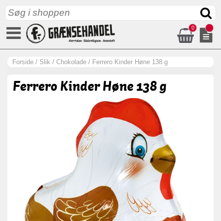
0
Forside
/
Slik
/
Chokolade
/
Ferrero Kinder Høne 138 g
Ferrero Kinder Høne 138 g