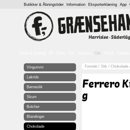
Butikker & Åbningstider
Information
Eksporterklæring
App
Vand & Energi
Øl
Cider
Vin
Spiritus
Slik
Kiosk
Fødev
Forside
/
Slik
/
Chokolade
Vingummi
Lakrids
Ferrero K
Børneslik
g
Skum
Bolcher
Blandinger
Chokolade