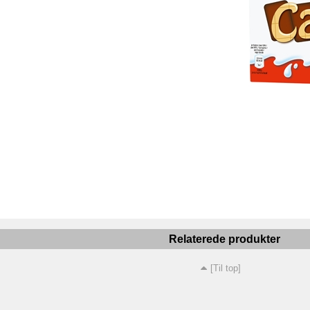
Relaterede produkter
[Til top]