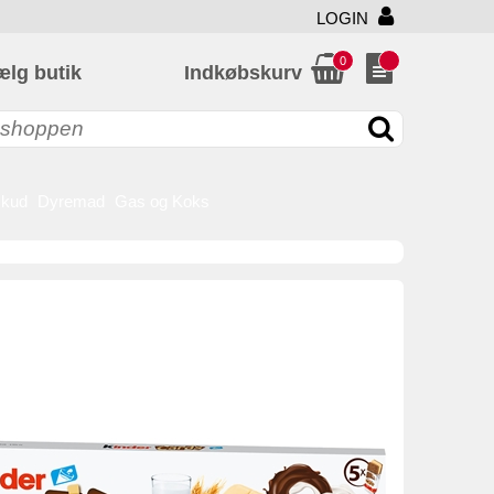
LOGIN
0
ælg butik
Indkøbskurv
skud
Dyremad
Gas og Koks