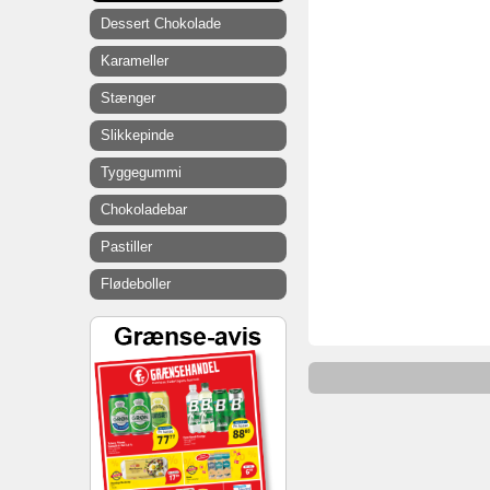
Dessert Chokolade
Karameller
Stænger
Slikkepinde
Tyggegummi
Chokoladebar
Pastiller
Flødeboller