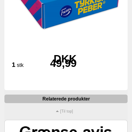
DKK
49,99
1
stk
Relaterede produkter
[Til top]