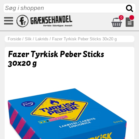
0
Forside
/
Slik
/
Lakrids
/
Fazer Tyrkisk Peber Sticks 30x20 g
Fazer Tyrkisk Peber Sticks
30x20 g