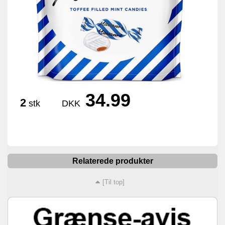
34.99
2
stk
DKK
Relaterede produkter
[Til top]