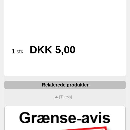
DKK 5,00
1
stk
Relaterede produkter
[Til top]