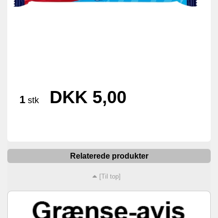
DKK 5,00
1
stk
Relaterede produkter
[Til top]