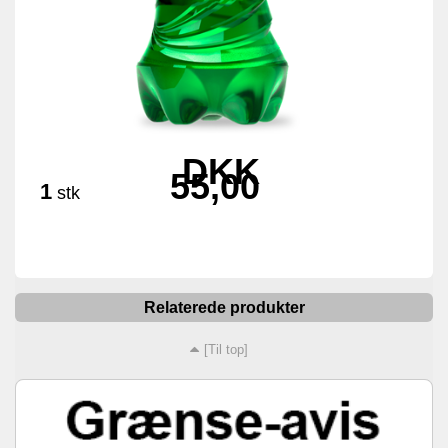
DKK
55,00
1
stk
Relaterede produkter
[Til top]