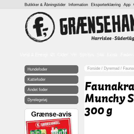
Butikker & Åbningstider
Information
Eksporterklæring
App
Vand & Energi
Øl
Cider
Vin
Spiritus
Slik
Kiosk
Fødev
Forside
/
Dyremad
/
Fauna
Hundefoder
Kattefoder
Faunakra
Andet foder
Munchy St
Dyrelegetøj
300 g