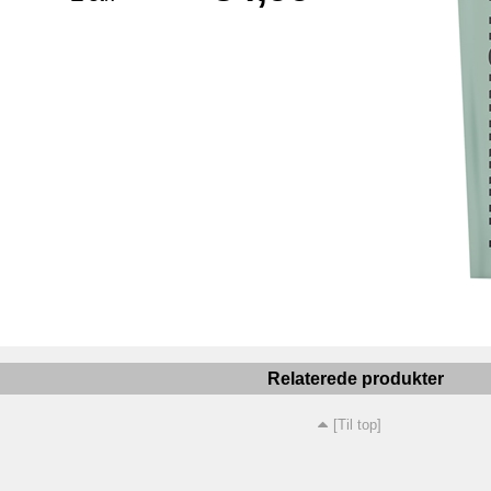
Relaterede produkter
[Til top]