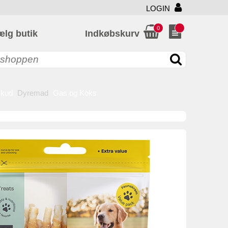
LOGIN
0
ælg butik
Indkøbskurv
skud
Dyremad
Gas og Koks