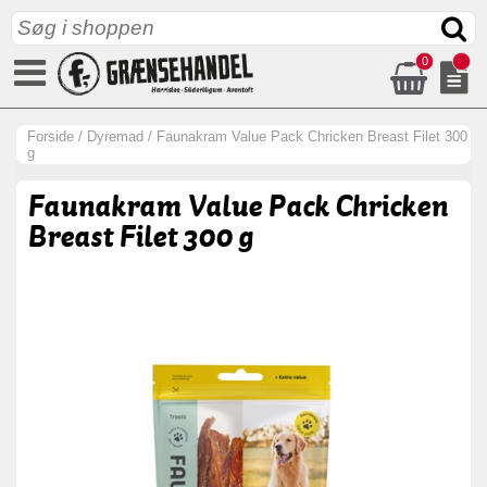
0
Forside
/
Dyremad
/
Faunakram Value Pack Chricken Breast Filet 300
g
Faunakram Value Pack Chricken
Breast Filet 300 g