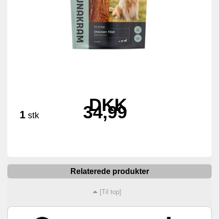
DKK
34,99
1
stk
Relaterede produkter
[Til top]