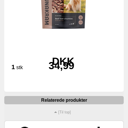
DKK
34,99
1
stk
Relaterede produkter
[Til top]