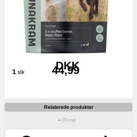
DKK
44,99
1
stk
Relaterede produkter
[Til top]