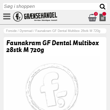
0
Forside
/
Dyremad
/
Faunakram GF Dental Multibox 28stk M 720g
Faunakram GF Dental Multibox
28stk M 720g