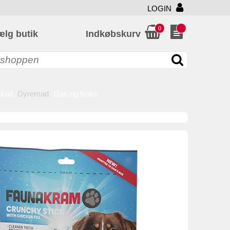
LOGIN
0
ælg butik
Indkøbskurv
skud
Dyremad
Gas og Koks