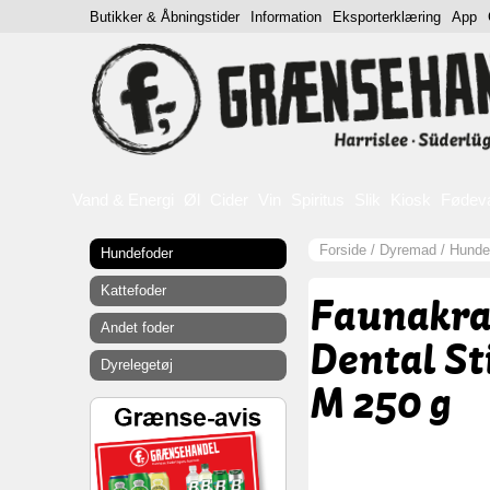
Butikker & Åbningstider
Information
Eksporterklæring
App
Vand & Energi
Øl
Cider
Vin
Spiritus
Slik
Kiosk
Fødev
Forside
/
Dyremad
/
Hunde
Hundefoder
Kattefoder
Faunakra
Andet foder
Dental Sti
Dyrelegetøj
M 250 g