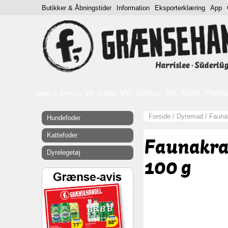
Butikker & Åbningstider
Information
Eksporterklæring
App
Vand & Energi
Øl
Cider
Vin
Spiritus
Slik
Kiosk
Fødev
Forside
/
Dyremad
/
Fauna
Hundefoder
Kattefoder
Faunakra
Dyrelegetøj
100 g