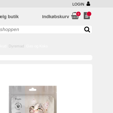
LOGIN
0
ælg butik
Indkøbskurv
skud
Dyremad
Gas og Koks