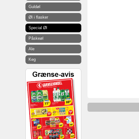
Guldøl
Øl i flasker
Special Øl
Påskeøl
Ale
Keg