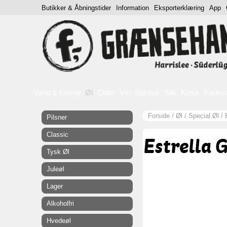
Butikker & Åbningstider
Information
Eksporterklæring
App
Vand & Energi
Øl
Cider
Vin
Spiritus
Slik
Kiosk
Fødev
Forside
/
Øl
/
Special Øl
/
Pilsner
Classic
Estrella G
Tysk Øl
Juleøl
Lager
Alkoholfri
Hvedeøl