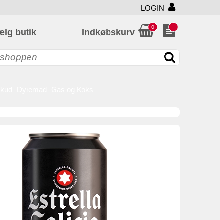
LOGIN
0
ælg butik
Indkøbskurv
skud
Dyremad
Gas og Koks