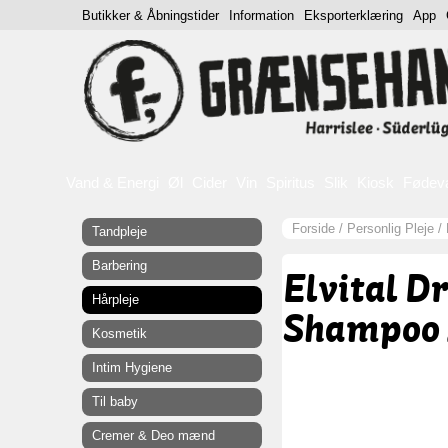
Butikker & Åbningstider
Information
Eksporterklæring
App
Vand & Energi
Øl
Cider
Vin
Spiritus
Slik
Kiosk
Fødev
Forside
/
Personlig Pleje
/
Tandpleje
Barbering
Elvital D
Hårpleje
Shampoo 
Kosmetik
Intim Hygiene
Til baby
Cremer & Deo mænd