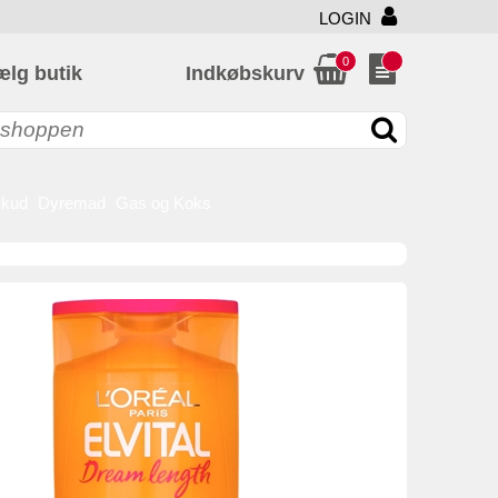
LOGIN
0
ælg butik
Indkøbskurv
skud
Dyremad
Gas og Koks