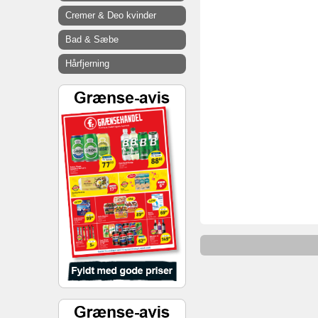
Cremer & Deo kvinder
Bad & Sæbe
Hårfjerning