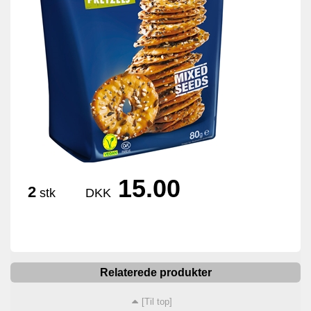
15.00
2
stk
DKK
Relaterede produkter
[Til top]