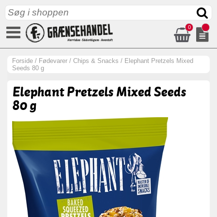
0
Forside
/
Fødevarer
/
Chips & Snacks
/
Elephant Pretzels Mixed
Seeds 80 g
Elephant Pretzels Mixed Seeds
80 g