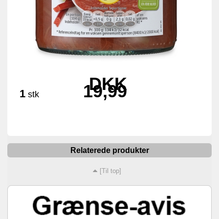
DKK
19,99
1
stk
Relaterede produkter
[Til top]