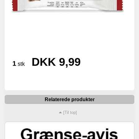
DKK 9,99
1
stk
Relaterede produkter
[Til top]