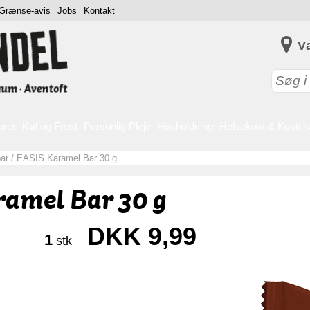
Grænse-avis
Jobs
Kontakt
V
arer
Køl og Frost
Personlig Pleje
Husholdning
Helsekost & Kosttil
ar
/
EASIS Karamel Bar 30 g
ramel Bar 30 g
DKK 9,99
1
stk