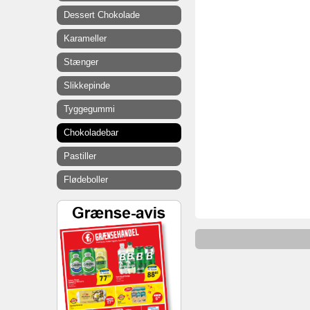
Dessert Chokolade
Karameller
Stænger
Slikkepinde
Tyggegummi
Chokoladebar
Pastiller
Flødeboller