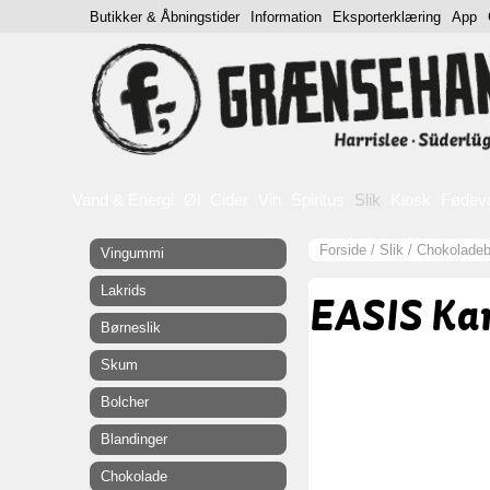
Butikker & Åbningstider
Information
Eksporterklæring
App
Vand & Energi
Øl
Cider
Vin
Spiritus
Slik
Kiosk
Fødev
Forside
/
Slik
/
Chokoladeb
Vingummi
Lakrids
EASIS Ka
Børneslik
Skum
Bolcher
Blandinger
Chokolade