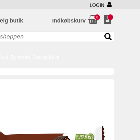
LOGIN
0
ælg butik
Indkøbskurv
skud
Dyremad
Gas og Koks