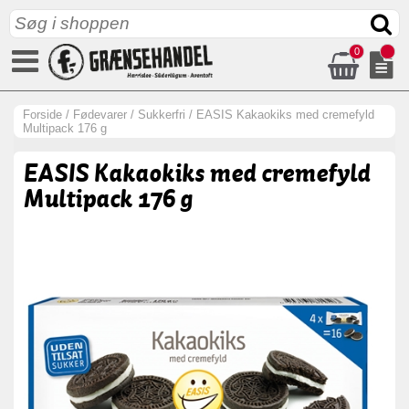
0
Forside
/
Fødevarer
/
Sukkerfri
/
EASIS Kakaokiks med cremefyld
Multipack 176 g
EASIS Kakaokiks med cremefyld
Multipack 176 g