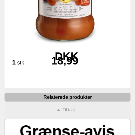
DKK
18,99
1
stk
Relaterede produkter
[Til top]