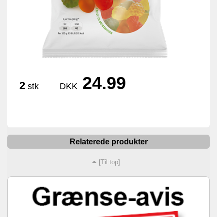
24.99
2
stk
DKK
Relaterede produkter
[Til top]