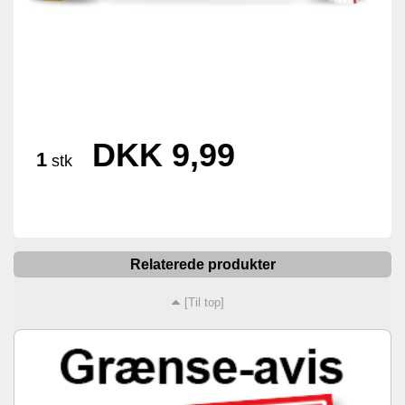
DKK 9,99
1
stk
Relaterede produkter
[Til top]