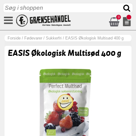
0
Forside
/
Fødevarer
/
Sukkerfri
/
EASIS Økologisk Multisød 400 g
EASIS Økologisk Multisød 400 g