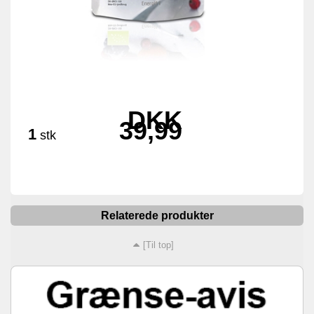
DKK
39,99
1
stk
Relaterede produkter
[Til top]