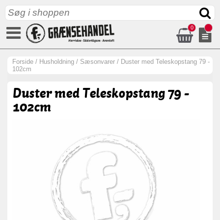
0
Forside
/
Husholdning
/
Sæsonvarer
/
Duster med Teleskopstang 79 -
102cm
Duster med Teleskopstang 79 -
102cm