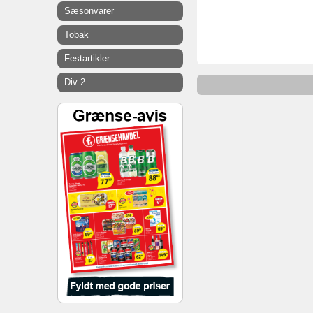
Sæsonvarer
Tobak
Festartikler
Div 2