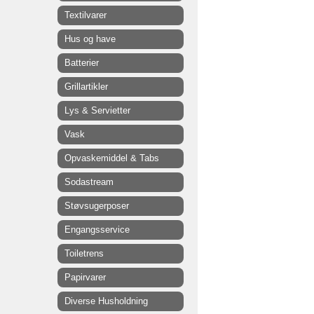
Textilvarer
Hus og have
Batterier
Grillartikler
Lys & Servietter
Vask
Opvaskemiddel & Tabs
Sodastream
Støvsugerposer
Engangsservice
Toiletrens
Papirvarer
Diverse Husholdning