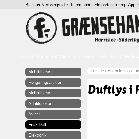
Butikker & Åbningstider
Information
Eksporterklæring
App
Vand & Energi
Øl
Cider
Vin
Spiritus
Slik
Kiosk
Fødev
Forside
/
Husholdning
/
Fri
Mobiltilbehør
Rengøringsartikler
Duftlys i 
Mobiltilbehør
Affaldsposer
Aviser
Frisk Duft
Elektronik