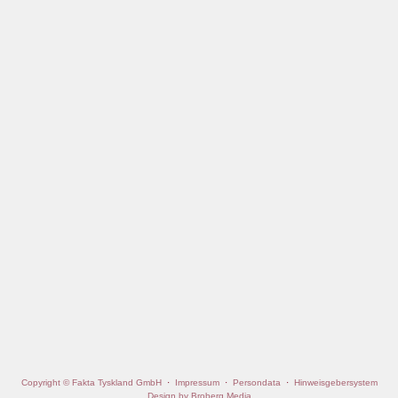
Copyright © Fakta Tyskland GmbH
·
Impressum
·
Persondata
·
Hinweisgebersystem
Design by Broberg Media