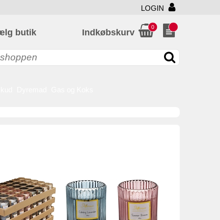
LOGIN
0
ælg butik
Indkøbskurv
skud
Dyremad
Gas og Koks