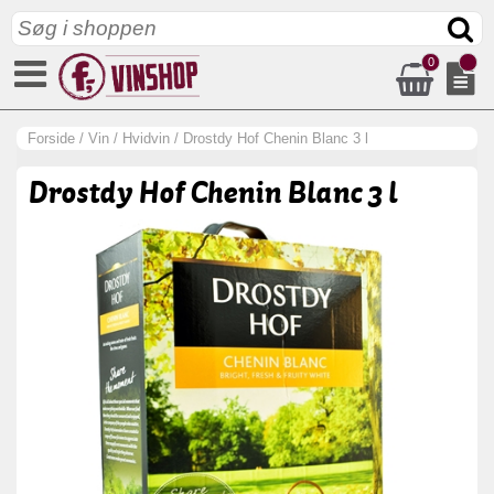
0
Forside
/
Vin
/
Hvidvin
/
Drostdy Hof Chenin Blanc 3 l
Drostdy Hof Chenin Blanc 3 l