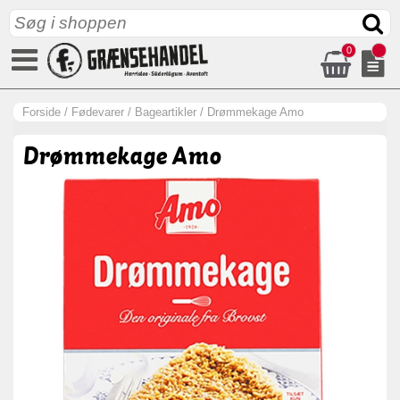
0
Forside
/
Fødevarer
/
Bageartikler
/
Drømmekage Amo
Drømmekage Amo