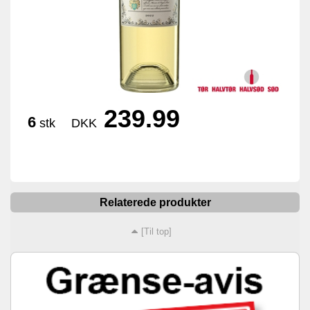
239.99
6
stk
DKK
Relaterede produkter
[Til top]