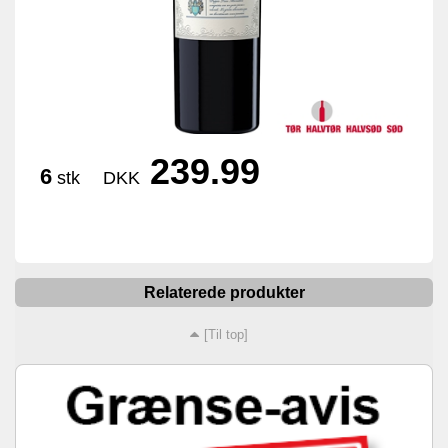
239.99
6
stk
DKK
Relaterede produkter
[Til top]