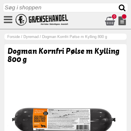
0
Forside
/
Dyremad
/
Dogman Kornfri Pølse m Kylling 800 g
Dogman Kornfri Pølse m Kylling
800 g