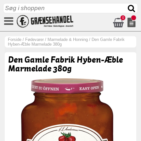
0
Forside
/
Fødevarer
/
Marmelade & Honning
/
Den Gamle Fabrik
Hyben-Æble Marmelade 380g
Den Gamle Fabrik Hyben-Æble
Marmelade 380g