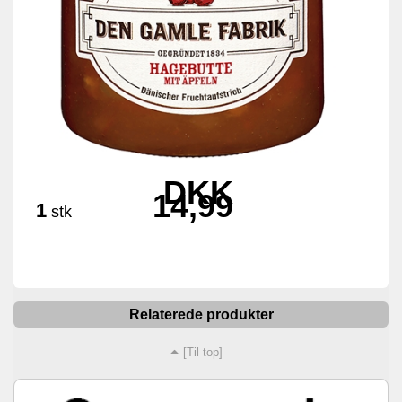
DKK
14,99
1
stk
Relaterede produkter
[Til top]