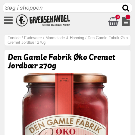
0
Forside
/
Fødevarer
/
Marmelade & Honning
/
Den Gamle Fabrik Øko
Cremet Jordbær 270g
Den Gamle Fabrik Øko Cremet
Jordbær 270g