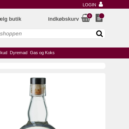
LOGIN
0
ælg butik
Indkøbskurv
skud
Dyremad
Gas og Koks