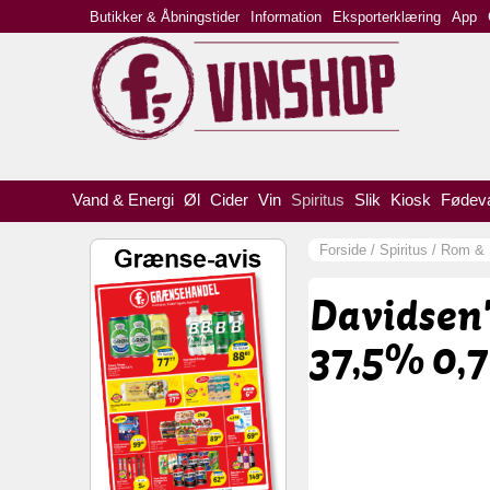
Butikker & Åbningstider
Information
Eksporterklæring
App
Vand & Energi
Øl
Cider
Vin
Spiritus
Slik
Kiosk
Fødev
Forside
/
Spiritus
/
Rom & S
Davidsen'
37,5% 0,7 