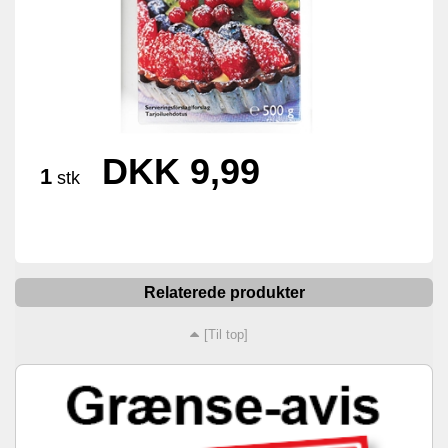
DKK 9,99
1
stk
Relaterede produkter
[Til top]