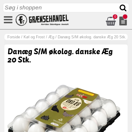
0
Forside
/
Køl og Frost
/
Æg
/
Danæg S/M økolog. danske Æg 20 Stk.
Danæg S/M økolog. danske Æg
20 Stk.