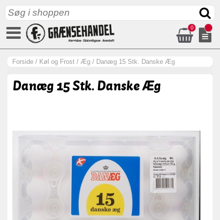
0
Forside
/
Køl og Frost
/
Æg
/
Danæg 15 Stk. Danske Æg
Danæg 15 Stk. Danske Æg