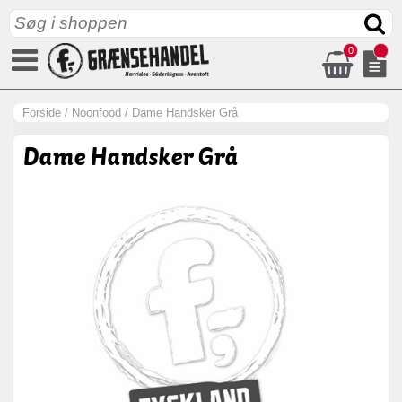
0
Forside
/
Noonfood
/
Dame Handsker Grå
Dame Handsker Grå