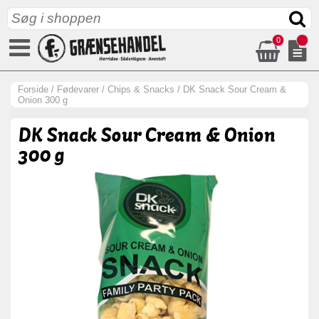
0
Forside
/
Fødevarer
/
Chips & Snacks
/
DK Snack Sour Cream &
Onion 300 g
DK Snack Sour Cream & Onion
300 g