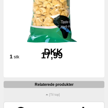
DKK
17,99
1
stk
Relaterede produkter
[Til top]