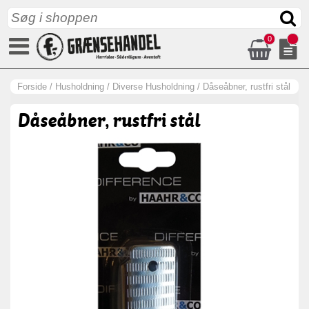
0
Forside
/
Husholdning
/
Diverse Husholdning
/
Dåseåbner, rustfri stål
Dåseåbner, rustfri stål