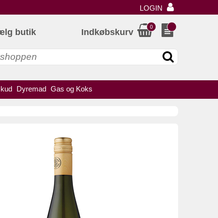
LOGIN
0
ælg butik
Indkøbskurv
skud
Dyremad
Gas og Koks