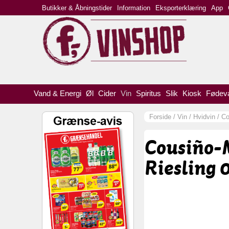
Butikker & Åbningstider
Information
Eksporterklæring
App
Vand & Energi
Øl
Cider
Vin
Spiritus
Slik
Kiosk
Fødev
Forside
/
Vin
/
Hvidvin
/
Co
Cousiño-M
Riesling 0